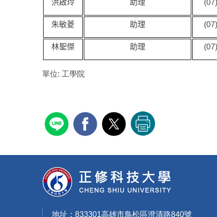
洪啟玲
助理
(07
朱敏菱
助理
(07
林聖傑
助理
(07
單位:
工學院
地址：833301高雄市鳥松區澄清路840號