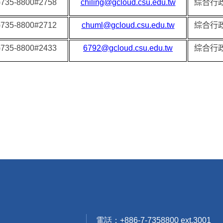
)735-8800#2758
chiling@gcloud.csu.edu.tw
綜合行
)735-8800#2712
chuml@gcloud.csu.edu.tw
綜合行
)735-8800#2433
6792@gcloud.csu.edu.tw
綜合行
電話：+886-7-7358800 ext.3001