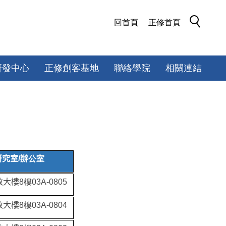
回首頁
正修首頁
研發中心
正修創客基地
聯絡學院
相關連結
研究室
/辦公室
政大樓
8樓03A-0805
政大樓
8樓03A-0804