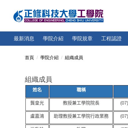
跳
到
主
要
內
最新消息
學院介紹
學院規章
工程認證
容
區
首頁
學院介紹
組織成員
組織成員
姓名
職稱
龔皇光
教授兼工學院院長
(07
盧嘉鴻
助理教授兼工學院行政業務
(07